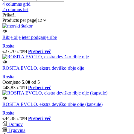
4 columns grid
2 columns list
Prikaži
Products per page
Ribje olje jeter podganje ribe
Rosita
€
27,70
Preberi več
z DPH
ROSITA EVCLO, ekstra deviško ribje olje
Rosita
Ocenjeno
5.00
od 5
€
48,83
Preberi več
z DPH
ROSITA EVCLO, ekstra deviško ribje olje (kapsule)
Rosita
€
44,38
Preberi več
z DPH
Domov
Trgovina