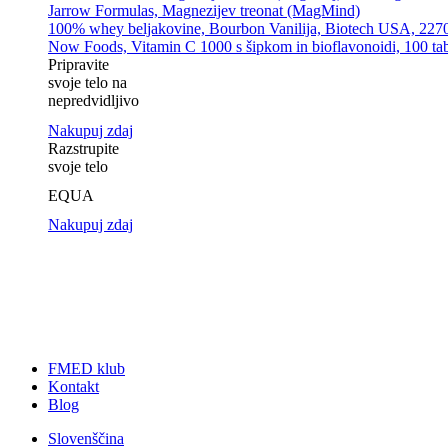
Jarrow Formulas, Magnezijev treonat (MagMind)
100% whey beljakovine, Bourbon Vanilija, Biotech USA, 227
Now Foods, Vitamin C 1000 s šipkom in bioflavonoidi, 100 tab
Pripravite
svoje telo na
nepredvidljivo
Nakupuj zdaj
Razstrupite
svoje telo
EQUA
Nakupuj zdaj
FMED klub
Kontakt
Blog
Slovenščina