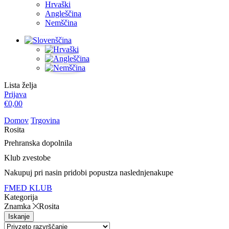
Hrvaški
Angleščina
Nemščina
Lista želja
Prijava
€
0,00
Domov
Trgovina
Rosita
Prehranska dopolnila
Klub zvestobe
Nakupuj pri nas
in pridobi popust
za naslednje
nakupe
FMED KLUB
Kategorija
Znamka
Rosita
Iskanje