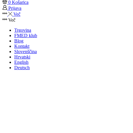
0
Košarica
Prijava
Več
Več
Trgovina
FMED klub
Blog
Kontakt
Slovenščina
Hrvatski
English
Deutsch