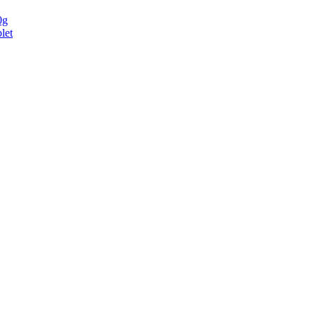
0g
let