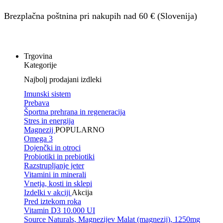
Brezplačna poštnina pri nakupih nad 60 € (Slovenija)
Trgovina
Kategorije
Najbolj prodajani izdleki
Imunski sistem
Prebava
Športna prehrana in regeneracija
Stres in energija
Magnezij
POPULARNO
Omega 3
Dojenčki in otroci
Probiotiki in prebiotiki
Razstrupljanje jeter
Vitamini in minerali
Vnetja, kosti in sklepi
Izdelki v akciji
Akcija
Pred iztekom roka
Vitamin D3 10.000 UI
Source Naturals, Magnezijev Malat (magnezij), 1250mg