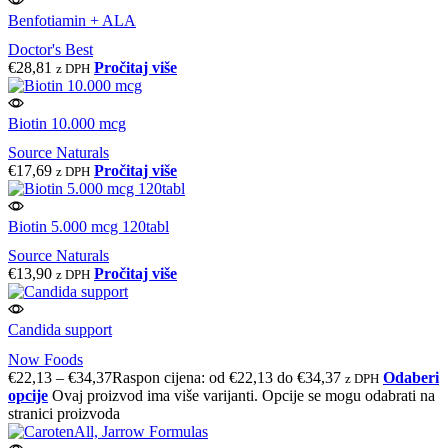
Benfotiamin + ALA
Doctor's Best
€
28,81
Pročitaj više
z DPH
Biotin 10.000 mcg
Source Naturals
€
17,69
Pročitaj više
z DPH
Biotin 5.000 mcg 120tabl
Source Naturals
€
13,90
Pročitaj više
z DPH
Candida support
Now Foods
€
22,13
–
€
34,37
Raspon cijena: od €22,13 do €34,37
Odaberi
z DPH
opcije
Ovaj proizvod ima više varijanti. Opcije se mogu odabrati na
stranici proizvoda