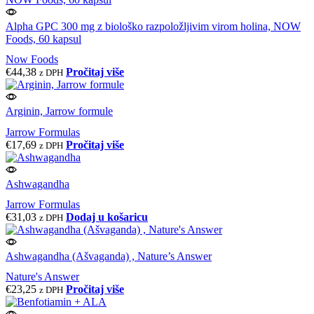
Alpha GPC 300 mg z biološko razpoložljivim virom holina, NOW
Foods, 60 kapsul
Now Foods
€
44,38
Pročitaj više
z DPH
Arginin, Jarrow formule
Jarrow Formulas
€
17,69
Pročitaj više
z DPH
Ashwagandha
Jarrow Formulas
€
31,03
Dodaj u košaricu
z DPH
Ashwagandha (Ašvaganda) , Nature’s Answer
Nature's Answer
€
23,25
Pročitaj više
z DPH