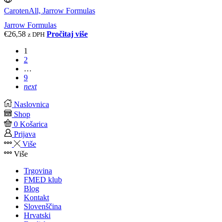
CarotenAll, Jarrow Formulas
Jarrow Formulas
€
26,58
Pročitaj više
z DPH
1
2
…
9
next
Naslovnica
Shop
0
Košarica
Prijava
Više
Više
Trgovina
FMED klub
Blog
Kontakt
Slovenščina
Hrvatski