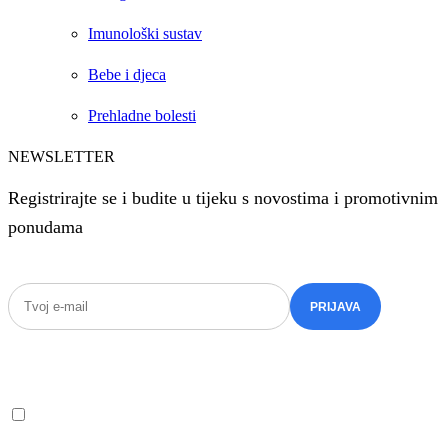
Imunološki sustav
Bebe i djeca
Prehladne bolesti
NEWSLETTER
Registrirajte se i budite u tijeku s novostima i promotivnim
ponudama
Upoznat sam s načinom upravljanja svojom e-mail
adresom i suglasan sam s prijavom na primanje e-
novosti.