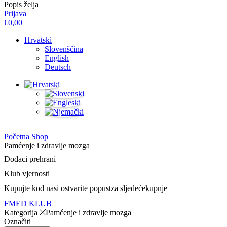
Popis želja
Prijava
€
0,00
Hrvatski
Slovenščina
English
Deutsch
Početna
Shop
Pamćenje i zdravlje mozga
Dodaci prehrani
Klub vjernosti
Kupujte kod nas
i ostvarite popust
za sljedeće
kupnje
FMED KLUB
Kategorija
Pamćenje i zdravlje mozga
Označiti