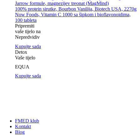
Jarrow formule, magnezijev treonat (MagMind)
100% protein sirutke, Bourbon Vanilija, Biotech USA, 2270g
Now Foods, Vitamin C 1000 sa šipkom i bioflavonoidima,
100 tableta
Pripremiti
vaše tijelo na
Nepredvidiv
Kupujte sada
Detox
Vaše tijelo
EQUA
Kupujte sada
FMED klub
Kontakt
Blog