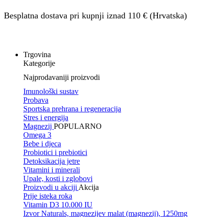
Besplatna dostava pri kupnji iznad 110 € (Hrvatska)
Trgovina
Kategorije
Najprodavaniji proizvodi
Imunološki sustav
Probava
Sportska prehrana i regeneracija
Stres i energija
Magnezij
POPULARNO
Omega 3
Bebe i djeca
Probiotici i prebiotici
Detoksikacija jetre
Vitamini i minerali
Upale, kosti i zglobovi
Proizvodi u akciji
Akcija
Prije isteka roka
Vitamin D3 10.000 IU
Izvor Naturals, magnezijev malat (magnezij), 1250mg