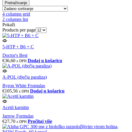
Pretraživanje
4 columns grid
2 columns list
Pokaži
Products per page
5-HTP + B6 + C
Doctor's Best
€
36,60
Dodaj u košaricu
z DPH
A-POL (dječja paraliza)
Byron White Fromulas
€
105,56
Dodaj u košaricu
z DPH
Acetil karnitin
Jarrow Formulas
€
27,70
Pročitaj više
z DPH