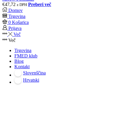
€
47,72
Preberi več
z DPH
Domov
Trgovina
0
Košarica
Prijava
Več
Več
Trgovina
FMED klub
Blog
Kontakt
Slovenščina
Hrvatski