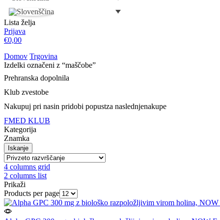
Lista želja
Prijava
€
0,00
Domov
Trgovina
Izdelki označeni z “maščobe”
Prehranska dopolnila
Klub zvestobe
Nakupuj pri nas
in pridobi popust
za naslednje
nakupe
FMED KLUB
Kategorija
Znamka
Iskanje
4 columns grid
2 columns list
Prikaži
Products per page