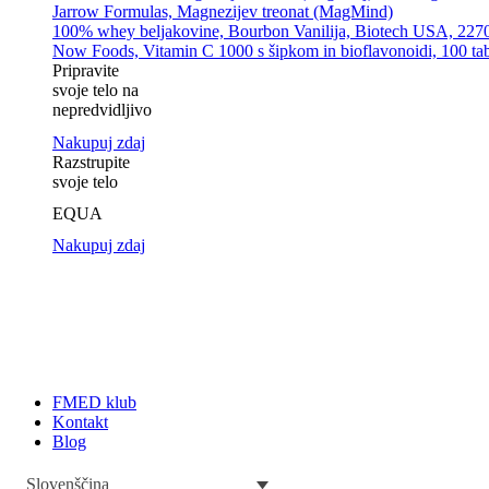
Jarrow Formulas, Magnezijev treonat (MagMind)
100% whey beljakovine, Bourbon Vanilija, Biotech USA, 227
Now Foods, Vitamin C 1000 s šipkom in bioflavonoidi, 100 tab
Pripravite
svoje telo na
nepredvidljivo
Nakupuj zdaj
Razstrupite
svoje telo
EQUA
Nakupuj zdaj
FMED klub
Kontakt
Blog
Slovenščina