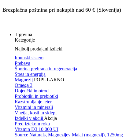
Brezplačna poštnina pri nakupih nad 60 € (Slovenija)
Trgovina
Kategorije
Najbolj prodajani izdleki
Imunski sistem
Prebava
Športna prehrana in regeneracija
Stres in energija
Magnezij
POPULARNO
Omega 3
Dojenčki in otroci
Probiotiki in prebiotiki
Razstrupljanje jeter
Vitamini in minerali
Vnetja, kosti in sklepi
Izdelki v akciji
Akcija
Pred iztekom roka
Vitamin D3 10.000 UI
Source Naturals, Magnezijev Malat (magnezij), 1250mg