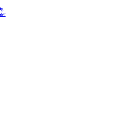
0g
let