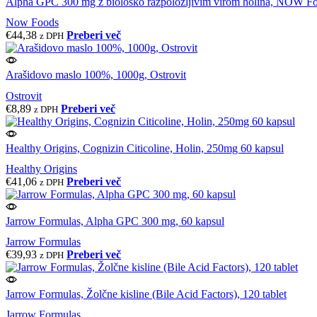
Alpha GPC 300 mg z biološko razpoložljivim virom holina, NOW Fo
Now Foods
€
44,38
Preberi več
z DPH
Arašidovo maslo 100%, 1000g, Ostrovit
Ostrovit
€
8,89
Preberi več
z DPH
Healthy Origins, Cognizin Citicoline, Holin, 250mg 60 kapsul
Healthy Origins
€
41,06
Preberi več
z DPH
Jarrow Formulas, Alpha GPC 300 mg, 60 kapsul
Jarrow Formulas
€
39,93
Preberi več
z DPH
Jarrow Formulas, Žolčne kisline (Bile Acid Factors), 120 tablet
Jarrow Formulas