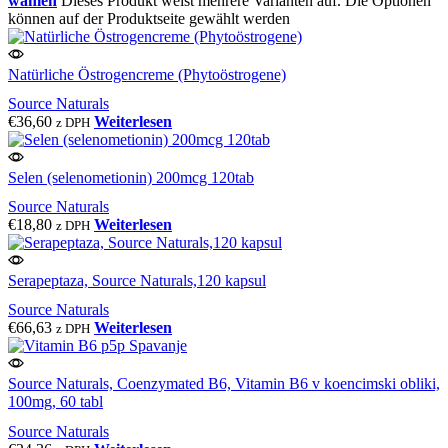
wählen
Dieses Produkt weist mehrere Varianten auf. Die Optionen
können auf der Produktseite gewählt werden
Natürliche Östrogencreme (Phytoöstrogene)
Source Naturals
€
36,60
Weiterlesen
z DPH
Selen (selenometionin) 200mcg 120tab
Source Naturals
€
18,80
Weiterlesen
z DPH
Serapeptaza, Source Naturals,120 kapsul
Source Naturals
€
66,63
Weiterlesen
z DPH
Source Naturals, Coenzymated B6, Vitamin B6 v koencimski obliki,
100mg, 60 tabl
Source Naturals