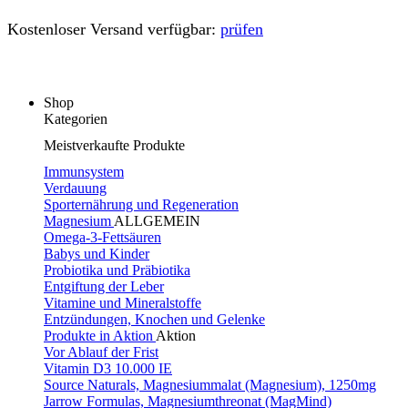
Kostenloser Versand verfügbar:
prüfen
Shop
Kategorien
Meistverkaufte Produkte
Immunsystem
Verdauung
Sporternährung und Regeneration
Magnesium
ALLGEMEIN
Omega-3-Fettsäuren
Babys und Kinder
Probiotika und Präbiotika
Entgiftung der Leber
Vitamine und Mineralstoffe
Entzündungen, Knochen und Gelenke
Produkte in Aktion
Aktion
Vor Ablauf der Frist
Vitamin D3 10.000 IE
Source Naturals, Magnesiummalat (Magnesium), 1250mg
Jarrow Formulas, Magnesiumthreonat (MagMind)