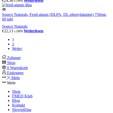
€
24,36
Weiterlesen
z DPH
Source Naturals, Fenil-alanin (DLPA, DL-phenylalanine) 750mg,
60 tabl
Source Naturals
€
22,13
Weiterlesen
z DPH
1
2
Weiter
Zuhause
Shop
0
Warenkorb
Einloggen
Mehr
Mehr
Shop
FMED Klub
Blog
Kontakt
Slovenščina