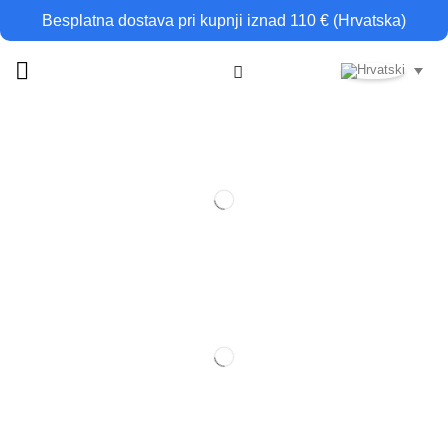
Besplatna dostava pri kupnji iznad 110 € (Hrvatska)