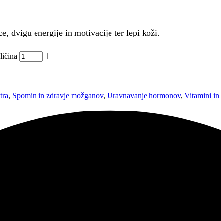
, dvigu energije in motivacije ter lepi koži.
ličina
tra
,
Spomin in zdravje možganov
,
Uravnavanje hormonov
,
Vitamini in