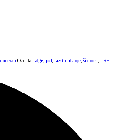
 minerali
Oznake:
alge
,
jod
,
razstrupljanje
,
ščitnica
,
TSH