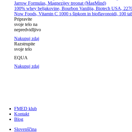
Jarrow Formulas, Magnezijev treonat (MagMind)
100% whey beljakovine, Bourbon Vanilija, Biotech USA, 227
Now Foods, Vitamin C 1000 s šipkom in bioflavonoidi, 100 tab
Pripravite
svoje telo na
nepredvidljivo
Nakupuj zdaj
Razstrupite
svoje telo
EQUA
Nakupuj zdaj
FMED klub
Kontakt
Blog
Slovenščina