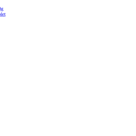
0g
let