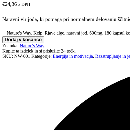
€
24,36
z DPH
Naravni vir joda, ki pomaga pri normalnem delovanju ščitnice
Nature's Way, Kelp, Rjave alge, naravni jod, 600mg, 180 kapsul ko
Dodaj v košarico
Znamka:
Nature's Way
Kupite ta izdelek in si prislužite
24
točk.
SKU:
NW-001
Kategorije:
Energija in motivacija
,
Razstrupljanje in je