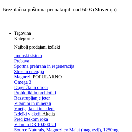
Brezplačna poštnina pri nakupih nad 60 € (Slovenija)
Trgovina
Kategorije
Najbolj prodajani izdleki
Imunski sistem
Prebava
Športna prehrana in regeneracija
Stres in energija
Magnezij
POPULARNO
Omega 3
Dojenčki in otroci
Probiotiki in prebiotiki
Razstrupljanje jeter
Vitamini in minerali
Vnetja, kosti in sklepi
Izdelki v akciji
Akcija
Pred iztekom roka
Vitamin D3 10.000 UI
Source Naturals, Magnezijev Malat (magnezij), 1250mg